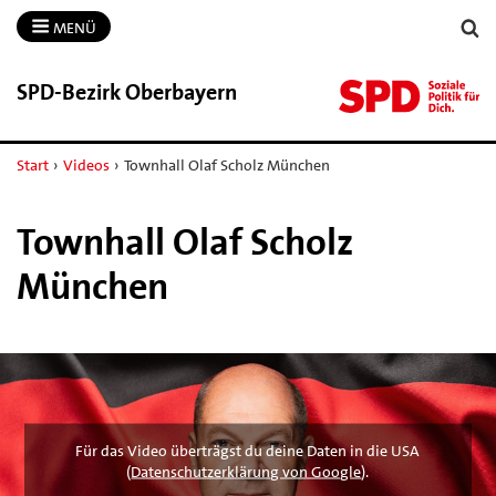
MENÜ
SPD-​Bezirk Oberbayern
Start
›
Videos
›
Townhall Olaf Scholz München
Townhall Olaf Scholz
München
Für das Video überträgst du deine Daten in die USA
(
Datenschutzerklärung von Google
).