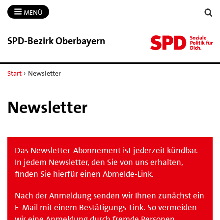
MENÜ
SPD-​Bezirk Oberbayern
Start
›
Newsletter
Newsletter
Das Newsletter-Abonnement ist jederzeit kündbar.
In jedem Newsletter, den Sie von uns erhalten,
finden Sie hierfür einen Abmelde-Link.
Nach der Anmeldung senden wir Ihnen zunächst ein
E-Mail mit einem Bestätigungs-Link. So vermeiden
wir eine Anmeldung durch fremde Personen.